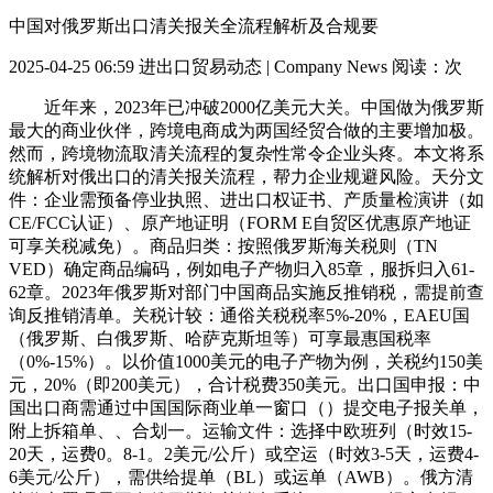
中国对俄罗斯出口清关报关全流程解析及合规要
2025-04-25 06:59
进出口贸易动态 | Company News
阅读：
次
近年来，2023年已冲破2000亿美元大关。中国做为俄罗斯
最大的商业伙伴，跨境电商成为两国经贸合做的主要增加极。
然而，跨境物流取清关流程的复杂性常令企业头疼。本文将系
统解析对俄出口的清关报关流程，帮力企业规避风险。天分文
件：企业需预备停业执照、进出口权证书、产质量检演讲（如
CE/FCC认证）、原产地证明（FORM E自贸区优惠原产地证
可享关税减免）。商品归类：按照俄罗斯海关税则（TN
VED）确定商品编码，例如电子产物归入85章，服拆归入61-
62章。2023年俄罗斯对部门中国商品实施反推销税，需提前查
询反推销清单。关税计较：通俗关税税率5%-20%，EAEU国
（俄罗斯、白俄罗斯、哈萨克斯坦等）可享最惠国税率
（0%-15%）。以价值1000美元的电子产物为例，关税约150美
元，20%（即200美元），合计税费350美元。出口国申报：中
国出口商需通过中国国际商业单一窗口（）提交电子报关单，
附上拆箱单、、合划一。运输文件：选择中欧班列（时效15-
20天，运费0。8-1。2美元/公斤）或空运（时效3-5天，运费4-
6美元/公斤），需供给提单（BL）或运单（AWB）。俄方清