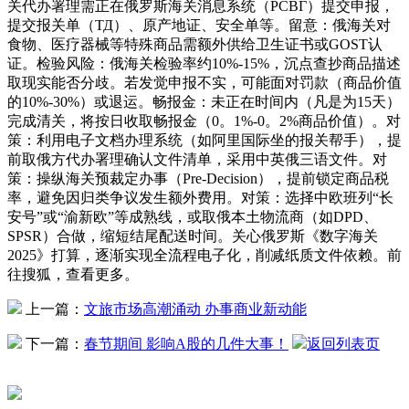
关代办署理需正在俄罗斯海关消息系统（РСВГ）提交申报，
提交报关单（ТД）、原产地证、安全单等。留意：俄海关对
食物、医疗器械等特殊商品需额外供给卫生证书或GOST认
证。检验风险：俄海关检验率约10%-15%，沉点查抄商品描述
取现实能否分歧。若发觉申报不实，可能面对罚款（商品价值
的10%-30%）或退运。畅报金：未正在时间内（凡是为15天）
完成清关，将按日收取畅报金（0。1%-0。2%商品价值）。对
策：利用电子文档办理系统（如阿里国际坐的报关帮手），提
前取俄方代办署理确认文件清单，采用中英俄三语文件。对
策：操纵海关预裁定办事（Pre-Decision），提前锁定商品税
率，避免因归类争议发生额外费用。对策：选择中欧班列“长
安号”或“渝新欧”等成熟线，或取俄本土物流商（如DPD、
SPSR）合做，缩短结尾配送时间。关心俄罗斯《数字海关
2025》打算，逐渐实现全流程电子化，削减纸质文件依赖。前
往搜狐，查看更多。
上一篇：
文旅市场高潮涌动 办事商业新动能
下一篇：
春节期间 影响A股的几件大事！
返回列表页