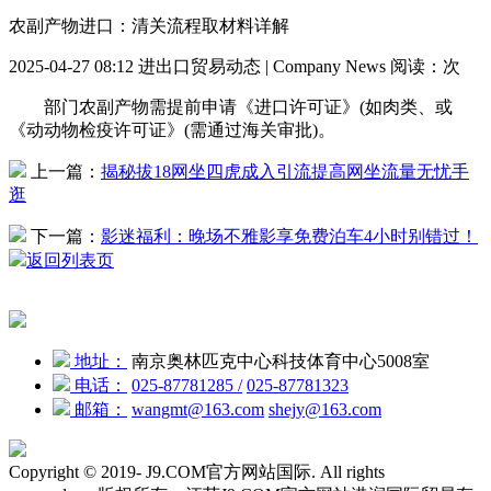
农副产物进口：清关流程取材料详解
2025-04-27 08:12
进出口贸易动态 | Company News
阅读：
次
部门农副产物需提前申请《进口许可证》(如肉类、或
《动动物检疫许可证》(需通过海关审批)。
上一篇：
揭秘拔18网坐四虎成入引流提高网坐流量无忧手
逛
下一篇：
影迷福利：晚场不雅影享免费泊车4小时别错过！
返回列表页
地址：
南京奥林匹克中心科技体育中心5008室
电话：
025-87781285
/
025-87781323
邮箱：
wangmt@163.com
shejy@163.com
Copyright © 2019-
J9.COM官方网站国际.
All rights