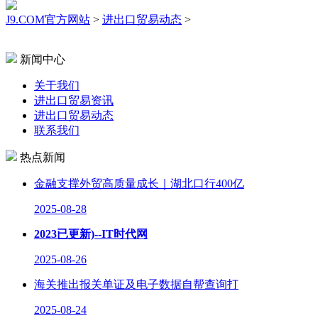
J9.COM官方网站
>
进出口贸易动态
>
新闻中心
关于我们
进出口贸易资讯
进出口贸易动态
联系我们
热点新闻
金融支撑外贸高质量成长｜湖北口行400亿
2025-08-28
2023已更新)--IT时代网
2025-08-26
海关推出报关单证及电子数据自帮查询打
2025-08-24