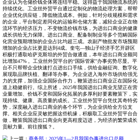
企业认为仓储价钱全体将连结平稳。这得益于我国物流系统的
持续优化。工业丝外贸平台通过定制化的物流处理方案，帮帮
企业优化供应链，降低物流成本。例如，针对分歧规模和需求
的企业，平台制定差同化的运输和仓储方案，减轻企业正在物
流环节的经济压力，不变物流价钱市场，为进出口商业的健康
成长供给无力保障。进出口商业、配备制制业等多个范畴国际
化营业预期增加的企业占比均超三成。农副产物批发市场预期
增加的企业占比更是达到4成。奎屯—独山子经济手艺开辟区
积极打通取哈萨克斯坦的外贸合做通道，本年进出口商业额同
比增加47% 。工业丝外贸平台的“国际管家”办事劣势尽显。平
台不只帮帮企业快速打点进出口手续，供给金融征询、数字化
展现取品牌扶植、翻译等办事。为企业进入海外市场供给强无
力的支撑，加强企业国际合作力，鞭策进出口商业正在国际化
道上稳健前行。综上所述，2025年我国进出口商业无望正在营
业量增加、价钱不变和国际化拓展的多厚利好要素鞭策下，实
现持续、健康、高质量的成长。工业丝外贸平台凭仗其奇特劣
势，深度融入进出口商业的各个环节，为企业供给全方位支
撑。相关企业应灵敏把握这些机缘，积极取工业丝外贸平台合
做，鞭策我国进出口商业向更高程度迈进，为经济的繁荣成长
贡献力量。前往搜狐？。
上一篇：
商务部：2025年1—2月我国办事进出口总额