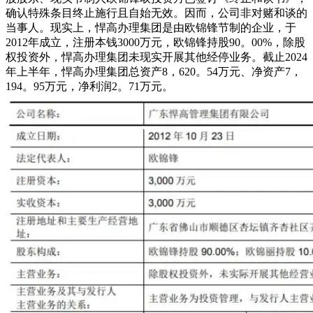
确认特殊条目终止施行且自始无效。因而，公司非对赌和谈的
当事人。现实上，悍高办理集团是由欧锦锋节制的企业，于
2012年成立，注册本钱3000万元，欧锦锋持股90。00%，除股
权投资外，悍高办理集团未现实开展其他经停业务。截止2024
年上半年，悍高办理集团总资产8，620。54万元、净资产7，
194。95万元，净利润2。71万元。