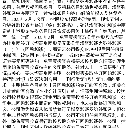
资、华实创投、海南尚壹）签订的增资弥补和谈中存正在特殊
条目，包罗股权回购条目、反稀释条目和随售权条目。增资弥
补和谈中亦商定了上述特殊条目的终止/解除前提以及恢复条
目。2023年2月，公司、控股股东悍高办理集团、现实节制人
欧锦锋取投资方签订《终止和谈书》，确认增资弥补和谈中商
定的上述股东特殊条目以及恢复条目终止施行且自始无效。然
而，统一时间，2023年2月，兔宝宝投资取公司控股股东悍高
办理集团签订《悍高集团股份无限公司增资和谈之弥补和谈
（二）》（回购和谈），商定若公司提交IPO申报后因任何缘
由撤回、被退回IPO申报申请的，或IPO申请被中国证监会或
证券买卖所否决的，兔宝宝投资有权要求控股股东悍高办理集
团收购兔宝宝投资持有的公司股份。针对以上，监管层赐与了
沉点关心，要求悍高集团申明：公司能否参取签订回购和谈，
并严酷对照《监管法则合用——刊行类第4号》第4-3项的要
求，申明特殊条目的终止及回购和谈的签订能否合适，相关会
计处置能否合适《企业会计原则》的。悍高集团注释称，按照
公司控股股东悍高办理集团取兔宝宝投资签订的回购和谈，公
司并非回购和谈中商定的回购权利方，也未参取签订回购和
谈。公司做为增资从体虽然签订了增资和谈及弥补和谈，但公
司并非股权回购条目的当事人，公司不承担任何回购权利。此
外，除兔宝宝投资另行取控股股东签订回购和谈外，公司、控
股股东、现实节制人欧锦锋取投资方已签订《终止和谈书》，