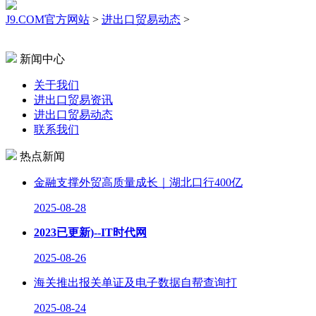
J9.COM官方网站
>
进出口贸易动态
>
新闻中心
关于我们
进出口贸易资讯
进出口贸易动态
联系我们
热点新闻
金融支撑外贸高质量成长｜湖北口行400亿
2025-08-28
2023已更新)--IT时代网
2025-08-26
海关推出报关单证及电子数据自帮查询打
2025-08-24