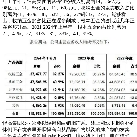
年上半年，悍高集团的从停业务收入别离为14。56亿元、15。
98亿元、21。86亿元、11。60万元，收纳五金的发卖收入占比
别离为41。46%、38。53%、36。27%和32。27%。能够看
出，收纳五金的占比正在逐步削减，根本五金的占比近几年正
在逐步升高。2021-2024年上半年，根本五金的占比别离为
21。41%、27。91%、35。83%、40。99%。
悍高集团公司次要以经销和曲销相连系、线上和线下相弥补的
体例正在境表里开展悍高自从品牌产物以及贴牌产物的发卖，
具体发卖模式包罗境内线下经销、境内线下曲销、电商模式、