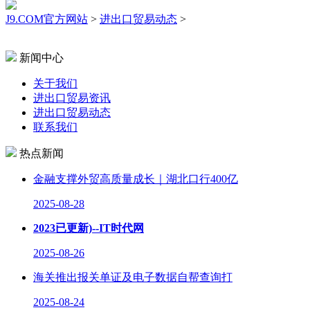
J9.COM官方网站
>
进出口贸易动态
>
新闻中心
关于我们
进出口贸易资讯
进出口贸易动态
联系我们
热点新闻
金融支撑外贸高质量成长｜湖北口行400亿
2025-08-28
2023已更新)--IT时代网
2025-08-26
海关推出报关单证及电子数据自帮查询打
2025-08-24