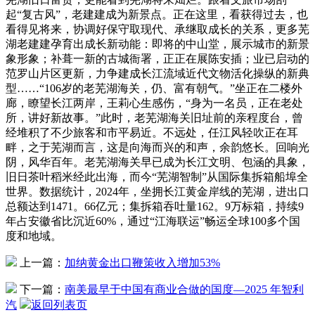
起“复古风”，老建建成为新景点。正在这里，看获得过去，也
看得见将来，协调好保守取现代、承继取成长的关系，更多芜
湖老建建孕育出成长新动能：即将的中山堂，展示城市的新景
象形象；补葺一新的古城衙署，正正在展陈安插；业已启动的
范罗山片区更新，力争建成长江流域近代文物活化操纵的新典
型……“106岁的老芜湖海关，仍、富有朝气。”坐正在二楼外
廊，瞭望长江两岸，王莉心生感伤，“身为一名员，正在老处
所，讲好新故事。”此时，老芜湖海关旧址前的亲程度台，曾
经堆积了不少旅客和市平易近。不远处，任江风轻吹正在耳
畔，之于芜湖而言，这是向海而兴的和声，余韵悠长。回响光
阴，风华百年。老芜湖海关早已成为长江文明、包涵的具象，
旧日茶叶稻米经此出海，而今“芜湖智制”从国际集拆箱船埠全
世界。数据统计，2024年，坐拥长江黄金岸线的芜湖，进出口
总额达到1471。66亿元；集拆箱吞吐量162。9万标箱，持续9
年占安徽省比沉近60%，通过“江海联运”畅运全球100多个国
度和地域。
上一篇：
加纳黄金出口鞭策收入增加53%
下一篇：
南美最早于中国有商业合做的国度—2025 年智利
汽
返回列表页