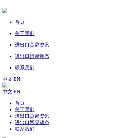
首页
关于我们
进出口贸易资讯
进出口贸易动态
联系我们
中文
EN
中文
EN
首页
关于我们
进出口贸易资讯
进出口贸易动态
联系我们