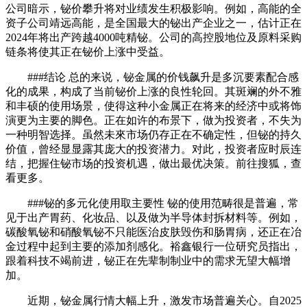
公司暗示，铋价攀升将对业绩发生积极影响。例如，高能的全
资子公司靖远高能，是全国最大的铋出产企业之一，估计正在
2024年将出产跨越4000吨精铋。公司的高控股地位及原料采购
链条将使其正在铋价上涨中受益。
###结论 总的来说，铋金属的价钱飙升是多沉要素配合感
化的成果，构成了当前铋价上涨的良性轮回。其斑斓的外不雅
和丰硕的使用场景，使得这种小金属正在将来的经济中或将饰
演更为主要的脚色。正在如许的布景下，做为投资者，不失为
一种明智选择。虽然未來市场仍存正在不确定性，但铋的持久
价值，曾经显显露其庞大的投资潜力。对此，投资者应时辰连
结，把握住铋市场的投资机遇，做出最优决策。前往搜狐，查
看更多。
###铋的多元化使用取主要性 铋的使用范畴很是普遍，常
见于出产胃药、化妆品、以及做为半导体封拆材料等。例如，
碳酸氧铋和硝酸氧铋不只能医治皮肤毁伤和肠胃病，还正在冶
金过程中起到主要的添加剂感化。裕鑫银行一位研究员指出，
跟着科技不竭前进，铋正在先辈制制业中的需求无望大幅增
加。
近期，铋金属行情大幅上升，激发市场普遍关心。自2025