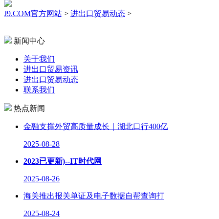
J9.COM官方网站
>
进出口贸易动态
>
新闻中心
关于我们
进出口贸易资讯
进出口贸易动态
联系我们
热点新闻
金融支撑外贸高质量成长｜湖北口行400亿
2025-08-28
2023已更新)--IT时代网
2025-08-26
海关推出报关单证及电子数据自帮查询打
2025-08-24