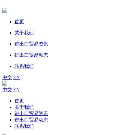
首页
关于我们
进出口贸易资讯
进出口贸易动态
联系我们
中文
EN
中文
EN
首页
关于我们
进出口贸易资讯
进出口贸易动态
联系我们