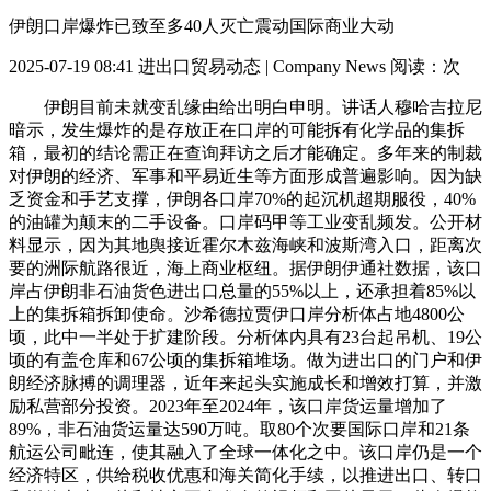
伊朗口岸爆炸已致至多40人灭亡震动国际商业大动
2025-07-19 08:41
进出口贸易动态 | Company News
阅读：
次
伊朗目前未就变乱缘由给出明白申明。讲话人穆哈吉拉尼
暗示，发生爆炸的是存放正在口岸的可能拆有化学品的集拆
箱，最初的结论需正在查询拜访之后才能确定。‌多年来的制裁
对伊朗的经济、军事和平易近生等方面形成普遍影响。因为缺
乏资金和手艺支撑，伊朗各口岸70%的起沉机超期服役，40%
的油罐为颠末的二手设备。口岸码甲等工业变乱频发。公开材
料显示，因为其地舆接近霍尔木兹海峡和波斯湾入口，距离次
要的洲际航路很近，海上商业枢纽。据伊朗伊通社数据，该口
岸占伊朗非石油货色进出口总量的55%以上，还承担着85%以
上的集拆箱拆卸使命。沙希德拉贾伊口岸分析体占地4800公
顷，此中一半处于扩建阶段。分析体内具有23台起吊机、19公
顷的有盖仓库和67公顷的集拆箱堆场。做为进出口的门户和伊
朗经济脉搏的调理器，近年来起头实施成长和增效打算，并激
励私营部分投资。2023年至2024年，该口岸货运量增加了
89%，非石油货运量达590万吨。取80个次要国际口岸和21条
航运公司毗连，使其融入了全球一体化之中。该口岸仍是一个
经济特区，供给税收优惠和海关简化手续，以推进出口、转口