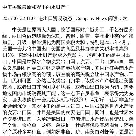
中美关税最新和况下的水财产！
2025-07-22 11:01
进出口贸易动态 | Company News
阅读：
次
中美是世界两大大国，按照国际财产链分工，手艺分层分
级，两国合做范畴极为深刻、普遍，跟着中美商业冲突的不竭
加剧、升级，最终演化为两国关税大和，特别是2025年4月，
美国一会儿将中国出口美国的商品及其办事的关税率提高到
145%，它给中国水财产形成必然影响。起首冲击的是中国出
口，中国是世界水产物次要出口国，次要加工出口罗非鱼、黑
点叉尾鮰和南美白对虾之类的养殖水产物，并且正在美国水产
物市场占领较高的份额，该空前的高关税会让中国水产物加工
出口无利可图，必然让该类出口归零，该类水产产物退出美国
市场，或者出口其他国度和地域，或者由出口转为内销，需要
通过国内市场消费其产能，这一点正在罗非鱼上表示得尤为充
实，塘头收购价一会儿就从5元/斤跌到3—4元/斤，让罗非鱼行
业遭到沉创；其次冲击的是中国进口，中国虽然是世界水产物
的次要出口国，并且是美国的次要进口国，同时，也是世界水
产次要进口国，以至跨越出口，中国进口水产物品种错乱，像
三文鱼、金枪鱼、龙虾、象拔蚌、牡蛎等优良高档海鲜，还有
水产原种亲本种鱼，例如罗非鱼、鲈、南美白对虾等，更是洪