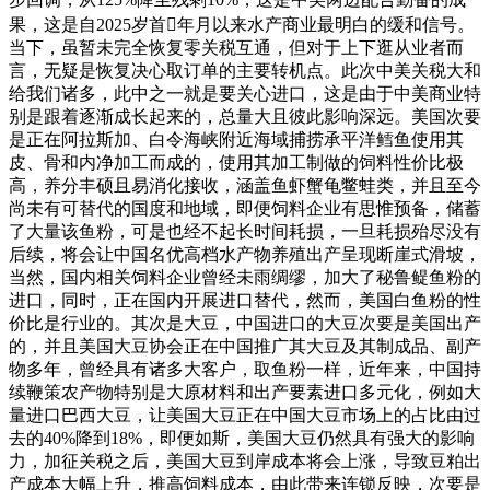
果，这是自2025岁首年月以来水产商业最明白的缓和信号。
当下，虽暂未完全恢复零关税互通，但对于上下逛从业者而
言，无疑是恢复决心取订单的主要转机点。此次中美关税大和
给我们诸多，此中之一就是要关心进口，这是由于中美商业特
别是跟着逐渐成长起来的，总量大且彼此影响深远。美国次要
是正在阿拉斯加、白令海峡附近海域捕捞承平洋鳕鱼使用其
皮、骨和内净加工而成的，使用其加工制做的饲料性价比极
高，养分丰硕且易消化接收，涵盖鱼虾蟹龟鳖蛙类，并且至今
尚未有可替代的国度和地域，即便饲料企业有思惟预备，储蓄
了大量该鱼粉，可是也经不起长时间耗损，一旦耗损殆尽没有
后续，将会让中国名优高档水产物养殖出产呈现断崖式滑坡，
当然，国内相关饲料企业曾经未雨绸缪，加大了秘鲁鳀鱼粉的
进口，同时，正在国内开展进口替代，然而，美国白鱼粉的性
价比是行业的。其次是大豆，中国进口的大豆次要是美国出产
的，并且美国大豆协会正在中国推广其大豆及其制成品、副产
物多年，曾经具有诸多大客户，取鱼粉一样，近年来，中国持
续鞭策农产物特别是大原材料和出产要素进口多元化，例如大
量进口巴西大豆，让美国大豆正在中国大豆市场上的占比由过
去的40%降到18%，即便如斯，美国大豆仍然具有强大的影响
力，加征关税之后，美国大豆到岸成本将会上涨，导致豆粕出
产成本大幅上升，推高饲料成本，由此带来连锁反映，次要是