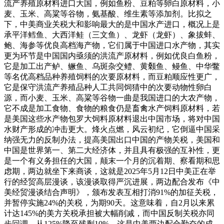
流产养殖原材料进口大国，例如鱼粉、豆粕等卵白原材料，小
麦、玉米、高粱等谷物，氨基酸、维生素等添加剂。比拟之
下，中美商业关税大和影响最大的是中国水产进口，概况上是
承平洋鳕鱼、大西洋鲑（三文鱼）、龙虾（龙虾）、象拔蚌、
鲍、海参等优良高档海产物，它们属于中国进口水产物，其实
更为环节是中国国内亟须的洪流产原材料，例如优良白鱼粉，
它是加工出产鲈、鳜鱼、乌斑杂交鳢、黄颡鱼、鳗鱼、中华鳖
等名优高档品种养殖饲料的次要原材料，而豆粕顺应性更广，
它是保守洪流产养殖品种人工共同饲猜中的次要动物性卵白
源，而小麦、玉米、高粱等谷物一曲是我国进口的大农产物，
它不成是加工食物、食物的粮食仍是畜禽水产饲料原材料，若
是美国这些水产物包罗大饲料原材料退出中国市场，将对中国
水财产形成的冲击更大。烽火点燃，风云初纪，它倒逼中国采
纳强无力的反制办法，提高美国出口中国的产物关税，美国和
中国是世界第一、第二大经济体，并且具有极强的互补性，更
是一个有义务担任的大国，颠末一个月的沉着期、察看期和思
虑期，两边就坐下来商谈，这就是2025年5月12日中美正在举
行的经贸高层漫谈，该漫谈取得严沉进展，两边配合发布《中
美经贸漫谈结合声明》，颁布发表互相打消91%的加征关税，
并暂停实施24%的关税，为期90天。这意味着，自2月以来累
计达145%的美方关税承担被大幅削减，而中国反制关税亦同
步回调，从125%降至残剩10%，这是中美两边配合勤奋的成