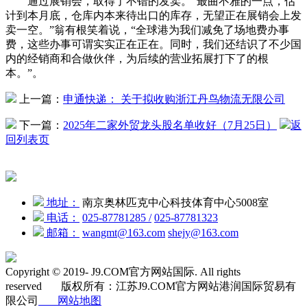
通过展销会，取得了不错的发卖。“最曲不雅的一点，估
计到本月底，仓库内本来待出口的库存，无望正在展销会上发
卖一空。”翁有根笑着说，“全球港为我们减免了场地费办事
费，这些办事可谓实实正在正在。同时，我们还结识了不少国
内的经销商和合做伙伴，为后续的营业拓展打下了的根
本。”。
上一篇：
申通快递： 关于拟收购浙江丹鸟物流无限公司
下一篇：
2025年二家外贸龙头股名单收好（7月25日）
返
回列表页
地址：
南京奥林匹克中心科技体育中心5008室
电话：
025-87781285
/
025-87781323
邮箱：
wangmt@163.com
shejy@163.com
Copyright © 2019-
J9.COM官方网站国际.
All rights
reserved
版权所有：江苏J9.COM官方网站港润国际贸易有
限公司
网站地图