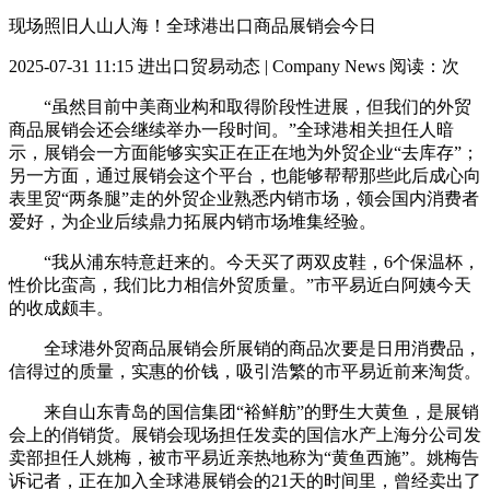
现场照旧人山人海！全球港出口商品展销会今日
2025-07-31 11:15
进出口贸易动态 | Company News
阅读：
次
“虽然目前中美商业构和取得阶段性进展，但我们的外贸
商品展销会还会继续举办一段时间。”全球港相关担任人暗
示，展销会一方面能够实实正在正在地为外贸企业“去库存”；
另一方面，通过展销会这个平台，也能够帮帮那些此后成心向
表里贸“两条腿”走的外贸企业熟悉内销市场，领会国内消费者
爱好，为企业后续鼎力拓展内销市场堆集经验。
“我从浦东特意赶来的。今天买了两双皮鞋，6个保温杯，
性价比蛮高，我们比力相信外贸质量。”市平易近白阿姨今天
的收成颇丰。
全球港外贸商品展销会所展销的商品次要是日用消费品，
信得过的质量，实惠的价钱，吸引浩繁的市平易近前来淘货。
来自山东青岛的国信集团“裕鲜舫”的野生大黄鱼，是展销
会上的俏销货。展销会现场担任发卖的国信水产上海分公司发
卖部担任人姚梅，被市平易近亲热地称为“黄鱼西施”。姚梅告
诉记者，正在加入全球港展销会的21天的时间里，曾经卖出了