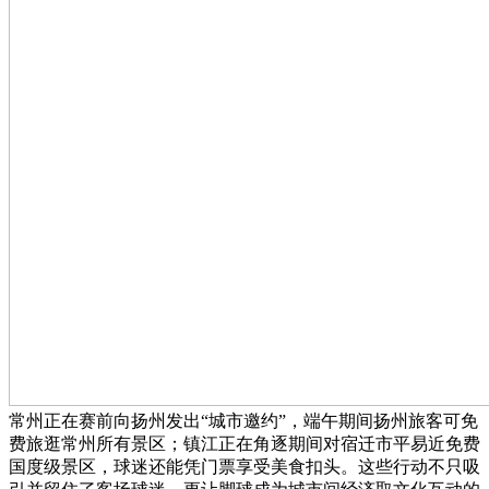
常州正在赛前向扬州发出“城市邀约”，端午期间扬州旅客可免
费旅逛常州所有景区；镇江正在角逐期间对宿迁市平易近免费
国度级景区，球迷还能凭门票享受美食扣头。这些行动不只吸