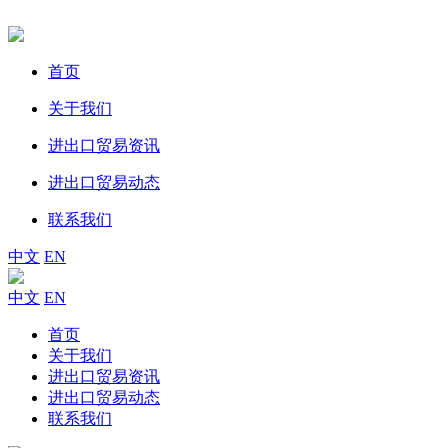
首页
关于我们
进出口贸易资讯
进出口贸易动态
联系我们
中文
EN
中文
EN
首页
关于我们
进出口贸易资讯
进出口贸易动态
联系我们