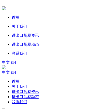
首页
关于我们
进出口贸易资讯
进出口贸易动态
联系我们
中文
EN
中文
EN
首页
关于我们
进出口贸易资讯
进出口贸易动态
联系我们