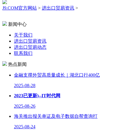
J9.COM官方网站
>
进出口贸易资讯
>
新闻中心
关于我们
进出口贸易资讯
进出口贸易动态
联系我们
热点新闻
金融支撑外贸高质量成长｜湖北口行400亿
2025-08-28
2023已更新)--IT时代网
2025-08-26
海关推出报关单证及电子数据自帮查询打
2025-08-24