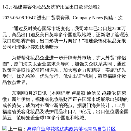
1-2月福建美容化妆品及洗护用品出口欧盟劲增2
2025-05-08 19:47
进出口贸易资讯 | Company News
阅读：
次
“通过及时关心国际市场变化，我司本年已出口超2200万
元，商品出口遍及美日英等多个国度取地域，还新增了遮瑕液
取口腔喷雾产物，出口形势一片向好！”福建豪锦化妆品无限
公司司理张小婷欢快地暗示。
为帮帮化妆品企业进一步开辟海外市场，扩大外贸“伴侣
圈”，厦门海关以企业需求为导向，加强关企联系共同，通过
政策宣讲取技贸征询相连系，加大惠企力度精度；实施“优先
受理、优先检验、优先放行、优先出证”机制，鞭策福建化妆
品妆点世界。
东南网3月27日讯（本网记者 卢超颖 通信员 赵颖伦 陈紫
微）新年伊始，福建省化妆品财产正在国际市场展示出强劲的
成长势头，成为对外商业新的亮点。据厦门海关统计，1-2月
福建省美容化妆品及洗护用品出口2。9亿元，出口值位居全国
第五，范畴笼盖全球100多个国度和地域。
上一篇：
离岸商业印花税优惠政策落地青岛自贸片区