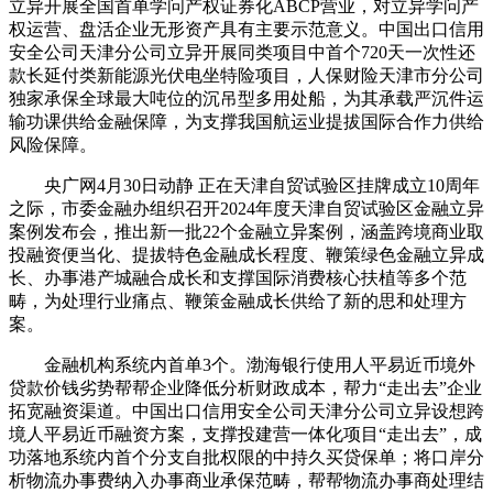
立异开展全国首单学问产权证券化ABCP营业，对立异学问产
权运营、盘活企业无形资产具有主要示范意义。中国出口信用
安全公司天津分公司立异开展同类项目中首个720天一次性还
款长延付类新能源光伏电坐特险项目，人保财险天津市分公司
独家承保全球最大吨位的沉吊型多用处船，为其承载严沉件运
输功课供给金融保障，为支撑我国航运业提拔国际合作力供给
风险保障。
央广网4月30日动静 正在天津自贸试验区挂牌成立10周年
之际，市委金融办组织召开2024年度天津自贸试验区金融立异
案例发布会，推出新一批22个金融立异案例，涵盖跨境商业取
投融资便当化、提拔特色金融成长程度、鞭策绿色金融立异成
长、办事港产城融合成长和支撑国际消费核心扶植等多个范
畴，为处理行业痛点、鞭策金融成长供给了新的思和处理方
案。
金融机构系统内首单3个。渤海银行使用人平易近币境外
贷款价钱劣势帮帮企业降低分析财政成本，帮力“走出去”企业
拓宽融资渠道。中国出口信用安全公司天津分公司立异设想跨
境人平易近币融资方案，支撑投建营一体化项目“走出去”，成
功落地系统内首个分支自批权限的中持久买贷保单；将口岸分
析物流办事费纳入办事商业承保范畴，帮帮物流办事商处理结