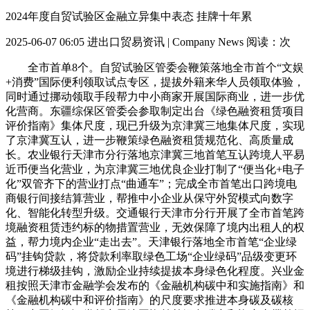
2024年度自贸试验区金融立异集中表态 挂牌十年累
2025-06-07 06:05
进出口贸易资讯 | Company News
阅读：
次
全市首单8个。自贸试验区管委会鞭策落地全市首个“文娱
+消费”国际便利领取试点专区，提拔外籍来华人员领取体验，
同时通过挪动领取手段帮力中小商家开展国际商业，进一步优
化营商。东疆综保区管委会参取制定出台《绿色融资租赁项目
评价指南》集体尺度，现已升级为京津冀三地集体尺度，实现
了京津冀互认，进一步鞭策绿色融资租赁规范化、高质量成
长。农业银行天津市分行落地京津冀三地首笔互认跨境人平易
近币便当化营业，为京津冀三地优良企业打制了“便当化+电子
化”双管齐下的营业打点“曲通车”；完成全市首笔出口跨境电
商银行间接结算营业，帮推中小企业从保守外贸模式向数字
化、智能化转型升级。交通银行天津市分行开展了全市首笔跨
境融资租赁违约标的物措置营业，无效保障了境内出租人的权
益，帮力境内企业“走出去”。天津银行落地全市首笔“企业绿
码”挂钩贷款，将贷款利率取绿色工场“企业绿码”品级变更环
境进行梯级挂钩，激励企业持续提拔本身绿色化程度。兴业金
租按照天津市金融学会发布的《金融机构碳中和实施指南》和
《金融机构碳中和评价指南》的尺度要求推进本身碳及碳核