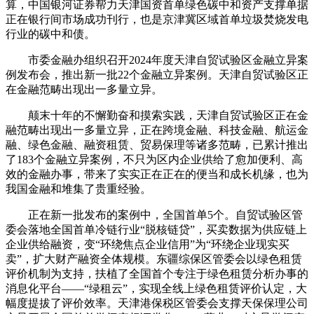
算，中国银河证券帮力天津国资首单绿色碳中和资产支撑单据
正在银行间市场成功刊行，也是京津冀区域首单垃圾焚烧发电
行业的碳中和债。
市委金融办组织召开2024年度天津自贸试验区金融立异案
例发布会，推出新一批22个金融立异案例。天津自贸试验区正
在金融范畴出现出一多量立异。
颠末十年的不懈勤奋和摸索实践，天津自贸试验区正在金
融范畴出现出一多量立异，正在跨境金融、科技金融、航运金
融、绿色金融、融资租赁、贸易保理等诸多范畴，已累计推出
了183个金融立异案例，不只为区内企业供给了愈加便利、高
效的金融办事，带来了实实正在正在的便当和成长机缘，也为
我国金融和堆集了贵重经验。
正在新一批发布的案例中，全国首单5个。自贸试验区管
委会落地全国首单冷链行业“脱核链贷”，买卖数据为供应链上
企业供给融资，变“环绕焦点企业信用”为“环绕企业现实买
卖”，扩大财产融资全体规模。东疆综保区管委会以绿色租赁
评价机制为支持，扶植了全国首个专注于绿色租赁分析办事的
消息化平台——“绿租云”，实现全线上绿色租赁评价认定，大
幅度提拔了评价效率。天津港保税区管委会支撑天保保理公司