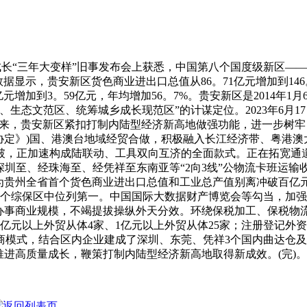
量成长“三年大变样”旧事发布会上获悉，中国第八个国度级新区
，数据显示，贵安新区货色商业进出口总值从86。71亿元增加到146
亿元增加到3。59亿元，年均增加56。7%。贵安新区是2014年
生态文范区、统筹城乡成长现范区”的计谋定位。2023年6月
6月以来，贵安新区紧扣打制内陆型经济新高地做强功能，进一步
系协定》)国、港澳台地域经贸合做，积极融入长江经济带、粤港
，正加速构成陆联动、工具双向互济的全面款式。正在拓宽通道方
深圳至、经珠海至、经凭祥至东南亚等“2向3线”公物流卡班运输
成为贵州全省首个货色商业进出口总值和工业总产值别离冲破百亿
省3个综保区中位列第一。中国国际大数据财产博览会等勾当，加
办事商业规模，不竭提拔操纵外天分效。环绕保税加工、保税物流
0亿元以上外贸从体4家、1亿元以上外贸从体25家；注册登记外
10等电商模式，结合区内企业建成了深圳、东莞、凭祥3个国内曲
推进高质量成长，鞭策打制内陆型经济新高地取得新成效。(完)。
返回列表页