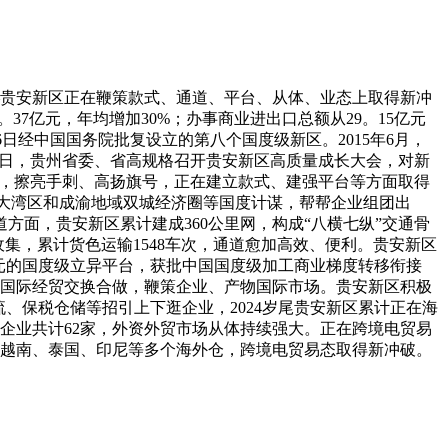
——贵安新区正在鞭策款式、通道、平台、从体、业态上取得新冲
。37亿元，年均增加30%；办事商业进出口总额从29。15亿元
1月6日经中国国务院批复设立的第八个国度级新区。2015年6月，
17日，贵州省委、省高规格召开贵安新区高质量成长大会，对新
树牢，擦亮手刺、高扬旗号，正在建立款式、建强平台等方面取得
澳大湾区和成渝地域双城经济圈等国度计谋，帮帮企业组团出
面，贵安新区累计建成360公里网，构成“八横七纵”交通骨
收集，累计货色运输1548车次，通道愈加高效、便利。贵安新区
元的国度级立异平台，获批中国国度级加工商业梯度转移衔接
强国际经贸交换合做，鞭策企业、产物国际市场。贵安新区积极
、保税仓储等招引上下逛企业，2024岁尾贵安新区累计正在海
资企业共计62家，外资外贸市场从体持续强大。正在跨境电贸易
达仓及越南、泰国、印尼等多个海外仓，跨境电贸易态取得新冲破。