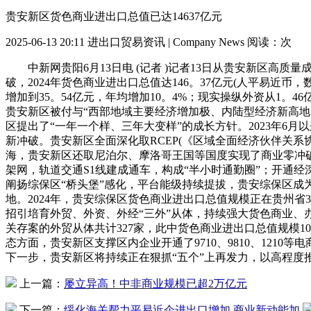
贵安新区货色商业进出口总值已达14637亿元
2025-06-13 20:11
进出口贸易资讯 | Company News
阅读：
次
中新网贵阳6月13日电 (记者 )记者13日从贵安新区高质
破，2024年货色商业进出口总值达146。37亿元(人平易近币
增加到35。54亿元，年均增加10。4%；现实操纵外资从1。46
贵安新区被付与“西部地域主要经济增加极、内陆型经济新高地、
区提出了“一年一个样、三年大变样”的成长方针。2023年
新冲破。贵安新区全面深化取RCEP(《区域全面经济伙伴关
海，贵安新区还取尼泊尔、摩洛哥王国等国度实现了商业零冲破
架网，轨道交通S1线建成通车，构成“半小时通勤圈”；开通经
阐扬综保区“桥头堡”感化，平台能级持续提拔，贵安综保区
地。2024年，贵安综保区货色商业进出口总值规模正在贵州
招引培育外贸、外资、外经“三外”从体，持续强大货色商业、
关存案的外贸从体共计327家，此中货色商业进出口总值规模1
态方面，贵安新区支撑区内企业开通了9710、9810、12
下一步，贵安新区将持续正在狠抓“五个”上再发力，以高程度
上一篇：
屡立异高！中非商业规模已超2万亿元
下一篇：
绥化海关帮力平易近企进出口增加 商业新动能加