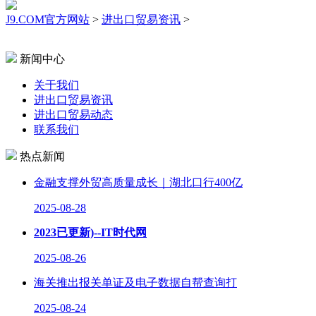
J9.COM官方网站
>
进出口贸易资讯
>
新闻中心
关于我们
进出口贸易资讯
进出口贸易动态
联系我们
热点新闻
金融支撑外贸高质量成长｜湖北口行400亿
2025-08-28
2023已更新)--IT时代网
2025-08-26
海关推出报关单证及电子数据自帮查询打
2025-08-24