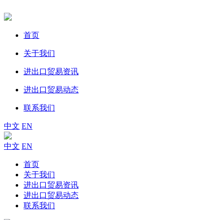
首页
关于我们
进出口贸易资讯
进出口贸易动态
联系我们
中文
EN
中文
EN
首页
关于我们
进出口贸易资讯
进出口贸易动态
联系我们