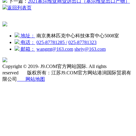
下一篇：
2021塞尔维亚商业进出口（塞尔维亚出口产物）
返回列表页
地址：
南京奥林匹克中心科技体育中心5008室
电话：
025-87781285
/
025-87781323
邮箱：
wangmt@163.com
shejy@163.com
Copyright © 2019-
J9.COM官方网站国际.
All rights
reserved
版权所有：江苏J9.COM官方网站港润国际贸易有
限公司
网站地图