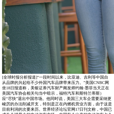
[全球时报分析报道]“一段时间以来，比亚迪、吉利等中国自
从品牌的兴起给不少外国汽车品牌带来压力。”美国CNBC网
坐18日报道称，美银证券汽车财产阐发师约翰·墨菲当天正在
美国汽车协会相关勾当中暗示，福特汽车和斯特兰蒂斯）
应“尽快”退出中国市场。他同时说，美国三大车企需要采纳更
峻厉的办法削减开支，特别是正在内燃机营业方面，由于这是
目前利润的次要来历。世界经济论坛官网17日刊文称，中国已