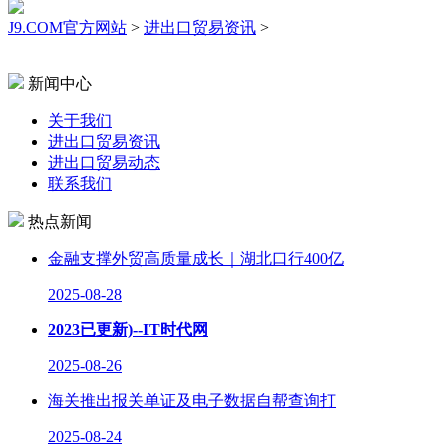
J9.COM官方网站
>
进出口贸易资讯
>
新闻中心
关于我们
进出口贸易资讯
进出口贸易动态
联系我们
热点新闻
金融支撑外贸高质量成长｜湖北口行400亿
2025-08-28
2023已更新)--IT时代网
2025-08-26
海关推出报关单证及电子数据自帮查询打
2025-08-24