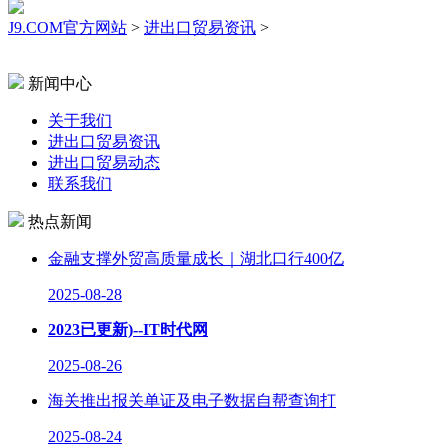
J9.COM官方网站
>
进出口贸易资讯
>
新闻中心
关于我们
进出口贸易资讯
进出口贸易动态
联系我们
热点新闻
金融支撑外贸高质量成长｜湖北口行400亿
2025-08-28
2023已更新)--IT时代网
2025-08-26
海关推出报关单证及电子数据自帮查询打
2025-08-24