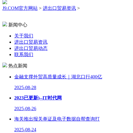
J9.COM官方网站
>
进出口贸易资讯
>
新闻中心
关于我们
进出口贸易资讯
进出口贸易动态
联系我们
热点新闻
金融支撑外贸高质量成长｜湖北口行400亿
2025-08-28
2023已更新)--IT时代网
2025-08-26
海关推出报关单证及电子数据自帮查询打
2025-08-24