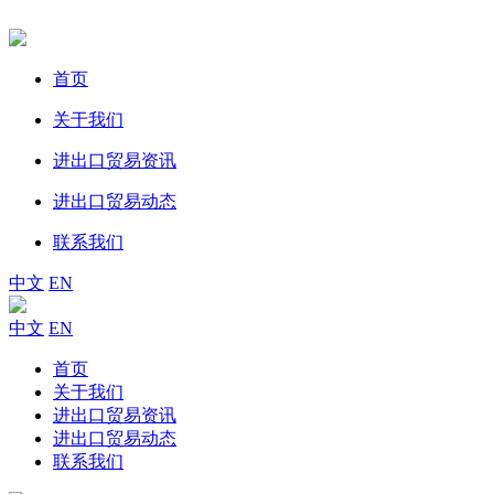
首页
关于我们
进出口贸易资讯
进出口贸易动态
联系我们
中文
EN
中文
EN
首页
关于我们
进出口贸易资讯
进出口贸易动态
联系我们