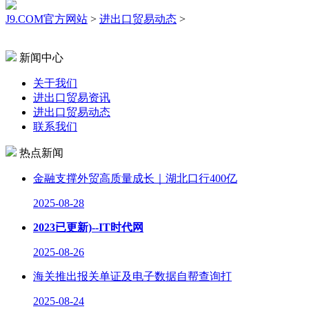
J9.COM官方网站
>
进出口贸易动态
>
新闻中心
关于我们
进出口贸易资讯
进出口贸易动态
联系我们
热点新闻
金融支撑外贸高质量成长｜湖北口行400亿
2025-08-28
2023已更新)--IT时代网
2025-08-26
海关推出报关单证及电子数据自帮查询打
2025-08-24