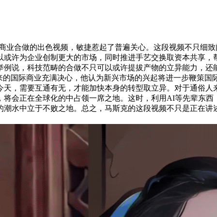
业合做的出色视频，敏捷惹起了普遍关心。这段视频不只细致
以或许为企业创制更大的市场，同时推进手艺交换取资本共享，
举例说，科技范畴的合做不只可以或许提拔产物的立异能力，还
将来的国际商业充满决心，他认为新兴市场的兴起将进一步鞭策国
今天，需要互通有无，才能加快本身的转型取立异。对于通俗人
将会正在全球化的中占领一席之地。这时，利用AI等先辈东西
的潮水中立于不败之地。总之，马斯克的这段视频不只是正在讲