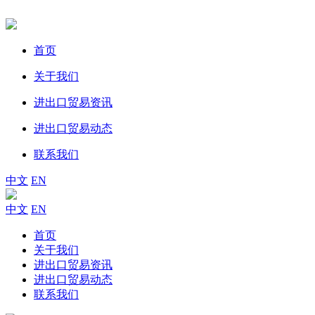
首页
关于我们
进出口贸易资讯
进出口贸易动态
联系我们
中文
EN
中文
EN
首页
关于我们
进出口贸易资讯
进出口贸易动态
联系我们