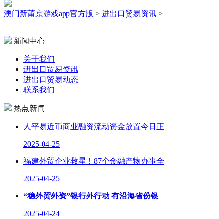
澳门新莆京游戏app官方版
>
进出口贸易资讯
>
新闻中心
关于我们
进出口贸易资讯
进出口贸易动态
联系我们
热点新闻
人平易近币商业融资流动资金放置今日正
2025-04-25
福建外贸企业救星！87个金融产物办事全
2025-04-25
“稳外贸外资”银行外行动 有沿海省份银
2025-04-24