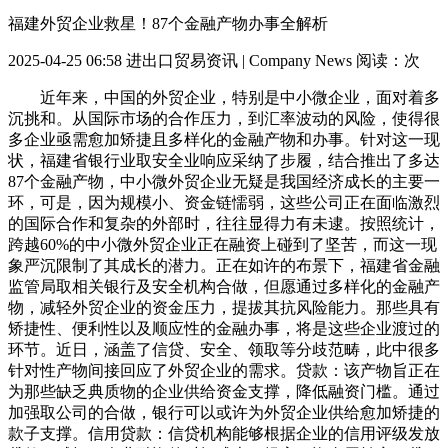
福建外贸企业救星！87个金融产物办事全解析
2025-04-25 06:58
进出口贸易资讯 | Company News
阅读：
次
近年来，中国的外贸企业，特别是中小微企业，面对着多
沉挑和。从国际市场的合作压力，到汇率波动的风险，使得很
多企业亟需愈加矫捷且多样化的金融产物和办事。针对这一现
状，福建省银行业取安全业响应采纳了步履，结合推出了多达
87个金融产物，中小微外贸企业无疑是我国经济成长的主要一
环，可是，因为规模小、资金链懦弱，这些公司正在面临激烈
的国际合作和复杂的外部时，往往显得力有未逮。按照统计，
跨越60%的中小微外贸企业正在融资上碰到了坚苦，而这一现
象严沉限制了其成长的潜力。正在如许的布景下，福建省金融
监管局取相关银行及安全机构合做，但愿通过多样化的金融产
物，减轻外贸企业的资金压力，提拔其抗风险能力。那些具有
矫捷性、便利性以及顺应性的金融办事，将是这些企业渡过的
环节。近日，涵盖了信贷、安全、领取等分歧范畴，此中很多
针对性产物间接回应了外贸企业的需求。贷款：该产物旨正在
为那些缺乏典质物的企业供给资金支撑，降低融资门槛。通过
加强取公司的合做，银行可以或许为外贸企业供给愈加矫捷的
款子支撑。信用贷款：信贷机构能够根据企业的信用评级发放